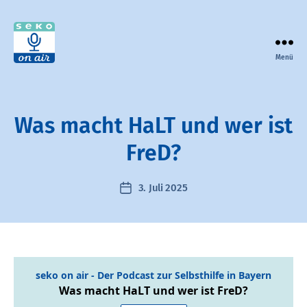
Menü
seko
on
air
-
Was macht HaLT und wer ist
der
Podcast
FreD?
zur
Selbsthilfe
3. Juli 2025
Veröffentlichungsdatum
in
Bayern