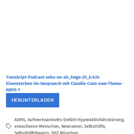
Transkript-Podcast-seko-on-air_Folge-25_Erich-
Eisenstecken-im-Gespraech-mit-Claudia-Covo-zum-Thema-
ADHS-1
HERUNTERLADEN
ADHS
,
Aufmerksamkeits-Defizit-Hyperaktivitätsstörung
,
erwachsene Menschen
,
Newcomer
,
Selbsthilfe
,
Schlagwörter
SelbsthilfeBayern
,
SHZ München