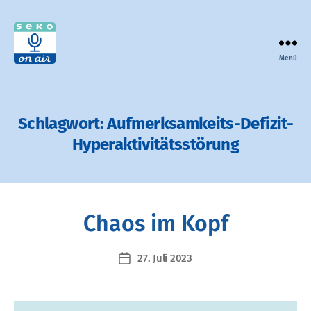
Menü
seko
on
air
-
Schlagwort:
Aufmerksamkeits-Defizit-
der
Hyperaktivitätsstörung
Podcast
zur
Selbsthilfe
in
Bayern
Chaos im Kopf
27. Juli 2023
Veröffentlichungsdatum