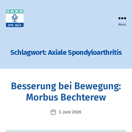
Menü
seko
on
air
-
Schlagwort:
Axiale Spondyloarthritis
der
Podcast
zur
Selbsthilfe
in
Besserung bei Bewegung:
Bayern
Morbus Bechterew
3. Juni 2026
Veröffentlichungsdatum