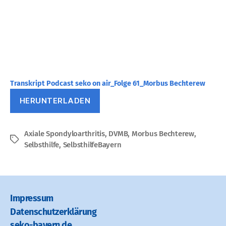
Transkript Podcast seko on air_Folge 61_Morbus Bechterew
HERUNTERLADEN
Axiale Spondyloarthritis
,
DVMB
,
Morbus Bechterew
,
Schlagwörter
Selbsthilfe
,
SelbsthilfeBayern
Impressum
Datenschutz­erklärung
seko-bayern.de