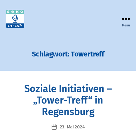
Menü
seko
on
air
-
Schlagwort:
Towertreff
der
Podcast
zur
Selbsthilfe
in
Soziale Initiativen –
Bayern
„Tower-Treff“ in
Regensburg
23. Mai 2024
Veröffentlichungsdatum