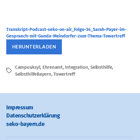
Transkript-Podcast-seko-on-air_Folge-34_Sarah-Payer-im-
Gespraech-mit-Gunda-Meindorfer-zum-Thema-Towertreff
HERUNTERLADEN
CampusAsyl
,
Ehrenamt
,
Integration
,
Selbsthilfe
,
Schlagwörter
SelbsthilfeBayern
,
Towertreff
Impressum
Datenschutz­erklärung
seko-bayern.de