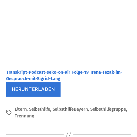
Transkript-Podcast-seko-on-air_Folge-19_Irena-Tezak-im-
Gespraech-mit-Sigrid-Lang
HERUNTERLADEN
Eltern
,
Selbsthilfe
,
SelbsthilfeBayern
,
Selbsthilfegruppe
,
Schlagwörter
Trennung