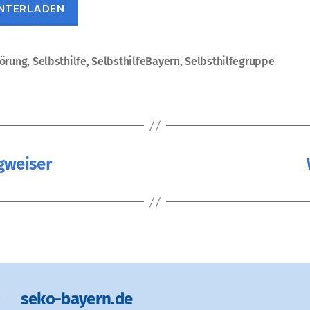
NTERLADEN
törung
,
Selbsthilfe
,
SelbsthilfeBayern
,
Selbsthilfegruppe
rter
gweiser
seko-bayern.de