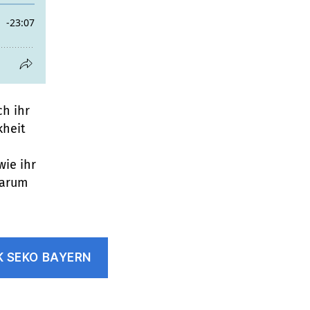
ch ihr
kheit
ie ihr
warum
K SEKO BAYERN