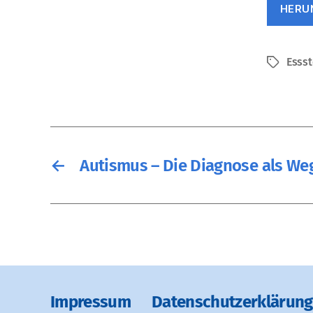
HERU
Esss
Schlagwö
←
Autismus – Die Diagnose als We
Impressum
Datenschutz­erklärung