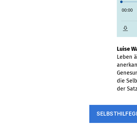
Luise W
Leben ä
anerkan
Genesun
die Sel
der Satz
SELBSTHILFE