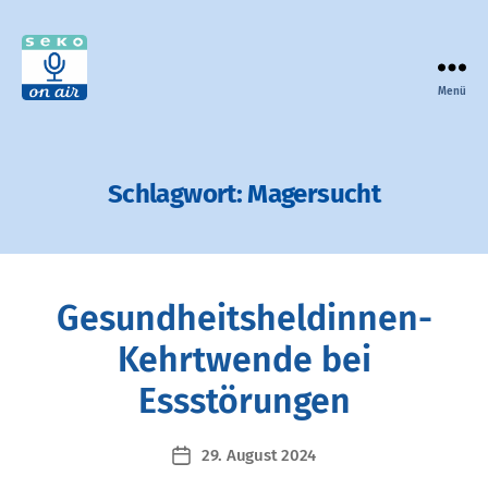
Menü
seko
on
air
-
Schlagwort:
Magersucht
der
Podcast
zur
Selbsthilfe
in
Gesundheitsheldinnen-
Bayern
Kehrtwende bei
Essstörungen
29. August 2024
Veröffentlichungsdatum