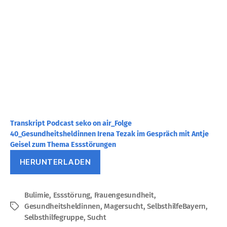
Transkript Podcast seko on air_Folge
40_Gesundheitsheldinnen Irena Tezak im Gespräch mit Antje
Geisel zum Thema Essstörungen
HERUNTERLADEN
Bulimie
,
Essstörung
,
Frauengesundheit
,
Gesundheitsheldinnen
,
Magersucht
,
SelbsthilfeBayern
,
Schlagwörter
Selbsthilfegruppe
,
Sucht