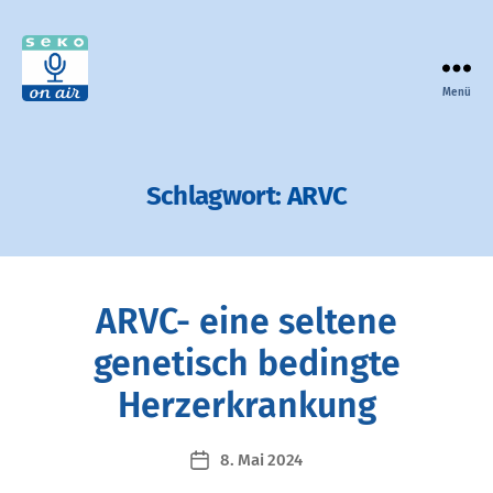
Menü
seko
on
air
-
Schlagwort:
ARVC
der
Podcast
zur
Selbsthilfe
in
ARVC- eine seltene
Bayern
genetisch bedingte
Herzerkrankung
8. Mai 2024
Veröffentlichungsdatum