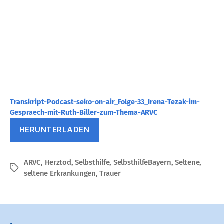
Transkript-Podcast-seko-on-air_Folge-33_Irena-Tezak-im-
Gespraech-mit-Ruth-Biller-zum-Thema-ARVC
HERUNTERLADEN
ARVC
,
Herztod
,
Selbsthilfe
,
SelbsthilfeBayern
,
Seltene
,
Schlagwörter
seltene Erkrankungen
,
Trauer